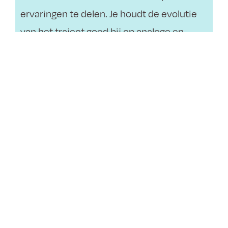
ervaringen te delen. Je houdt de evolutie
van het traject goed bij op analoge en
digitale manier. Tussendoor neem je deel
aan mogelijke presentaties en/of
tentoonstellingen.
Na het traject van 5 jaar toon je je werk in
een presentatie voor de Jury, waarbij de
ontwikkelingen en resultaten uit de
doeken worden gedaan.
8 lesuren per week