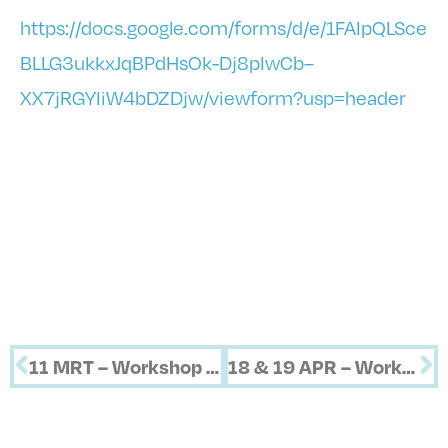
https://docs.google.com/forms/d/e/1FAIpQLSce
BLLG3ukkxJqBPdHsOk-Dj8pIwCb–
XX7jRGYIiW4bDZDjw/viewform?usp=header
11 MRT – Workshop Gelli Printing
18 & 19 APR – Workshop volwassenen: Droge naald + gomtechniek